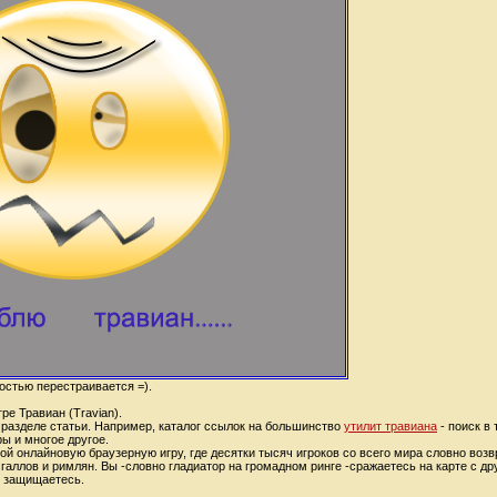
остью перестраивается =).
ре Травиан (Travian).
разделе статьи. Например, каталог ссылок на большинство
утилит травиана
- поиск в 
ы и многое другое.
ой онлайновую браузерную игру, где десятки тысяч игроков со всего мира словно возв
галлов и римлян. Вы -словно гладиатор на громадном ринге -сражаетесь на карте с д
и защищаетесь.