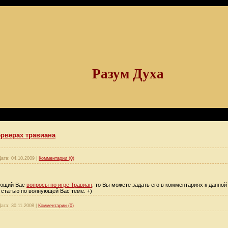
Разум Духа
ерверах травиана
Дата:
04.10.2009
|
Комментарии (0)
ующий Вас
вопросы по игре Травиан
, то Вы можете задать его в комментариях к данной
 статью по волнующей Вас теме. +)
Дата:
30.11.2008
|
Комментарии (0)