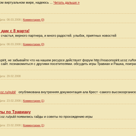
вом виртуальном мире, надеюсь
...
Читать дальше »
Дата:
08.03.2008
|
Комментарии (0)
дам с 8 марта!
счастья, верного партнера, и много радостей. улыбок, приятных новостей
Дата:
08.03.2008
|
Комментарии (0)
rit, не забывайте что на нашем ресурсе действует форум http://reasonspirit.ucoz.ru/f
м сайт. познакомиться с другими посетителями. обсудить игры Травиан и Рашка, поигр
Дата:
29.02.2008
coz.ru/publ/
опубликована внутренняя документация ала Крест -самого высокоорганизо
Дата:
23.02.2008
|
Комментарии (1)
лы по Травиану
t.ucoz.ru/publ появились гайды и советы по прохождению игры
Дата:
23.02.2008
|
Комментарии (1)