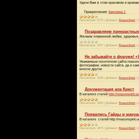
Удачи Вам в этом красивом и крова
Прикрепления:
Картинка 1
Просмотров:
6275
|
Добавил:
ReasonSpirit
|
Поздравляем прекрастных 
Желаем пламенной любви, здоровья, 
Просмотров:
3537
|
Добавил:
ReasonSpirit
|
Не забывайте о форуме! +)
Уважаемые посетители сайта reasonspi
фотографии. новости сайта. да и са
многое другое
Просмотров:
3258
|
Добавил:
ReasonSpirit
|
Документация ала Крест
В каталоге статей
http://reasonspirit.u
Просмотров:
3603
|
Добавил:
ReasonSpirit
|
Появились Гайды и мануа
В каталоге статей http://reasonspiri
Просмотров:
4875
|
Добавил:
ReasonSpirit
|