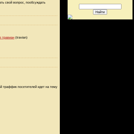
ать свой вопрос, пообсуждать
ре травиан
(travian)
ой траффик посетителей идет на тему