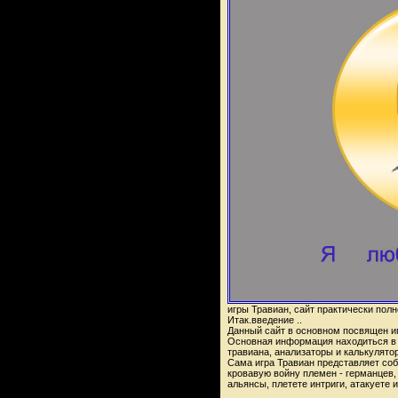
игры Травиан, сайт практически полн
Итак.введение ..
Данный сайт в основном посвящен иг
Основная информация находиться в 
травиана, анализаторы и калькулятор
Сама игра Травиан представляет соб
кровавую войну племен - германцев, 
альянсы, плетете интриги, атакуете 