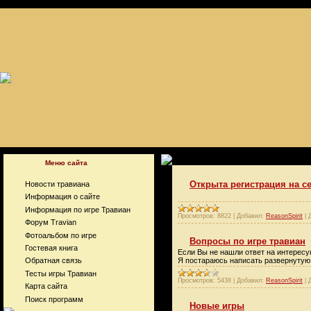
javascript://
Меню сайта
Открыта регистрация на с
Новости травиана
Информация о сайте
Информация по игре Травиан
Просмотров:
8822
|
Добавил:
ReasonSpirit
|
Форум Travian
Фотоальбом по игре
Вопросы по игре травиан
Гостевая книга
Если Вы не нашли ответ на интерес
Я постараюсь написать развернутую
Обратная связь
Тесты игры Травиан
Просмотров:
5438
|
Добавил:
ReasonSpirit
|
Карта сайта
Поиск программ
Новые игры