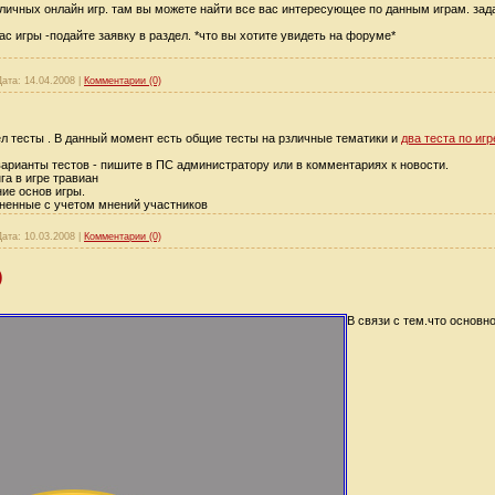
ичных онлайн игр. там вы можете найти все вас интересующее по данным играм. зад
с игры -подайте заявку в раздел. *что вы хотите увидеть на форуме*
Дата:
14.04.2008
|
Комментарии (0)
дел тесты . В данный момент есть общие тесты на рзличные тематики и
два теста по иг
 варианты тестов - пишите в ПС администратору или в комментариях к новости.
га в игре травиан
ние основ игры.
ненные с учетом мнений участников
Дата:
10.03.2008
|
Комментарии (0)
)
В связи с тем.что основн