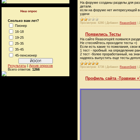
На форуме созданы разделы для разл
детали.
если на форуме нет интересующей ва
Наш опрос
удачи
Сеолько вам лет?
Просмотров:
4280
|
Добавил:
ReasonSpirit
|
Пионер
16-18
Появились Тесты
19-25
На сайте Reasonspirit появился раз
Не стесняйтесь.проходите тесты =)
25-35
Если есть какие то пожелания, свои
35-45
1 тест - пробный. на определение ран
2 тест -более проработанный, на зна
45-пенсионер
надеюсь выпустить еще тесты.допол
Результаты
|
Архив опросов
Просмотров:
4738
|
Добавил:
ReasonSpirit
|
Всего ответов:
1266
Профиль сайта -Травиан +