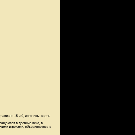
травиане 15 и 9, логовицы, карты
ращаются в древние века, в
ругими игроками, объединяетесь в